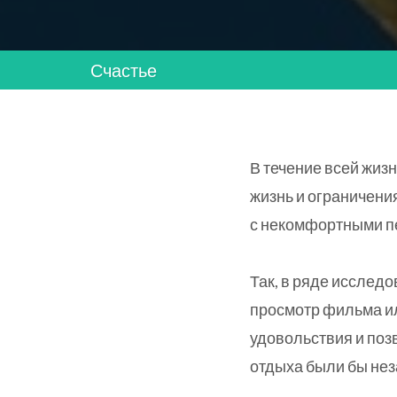
Счастье
В течение всей жизн
жизнь и ограничени
с некомфортными п
Так, в ряде исслед
просмотр фильма ил
удовольствия и поз
отдыха были бы не