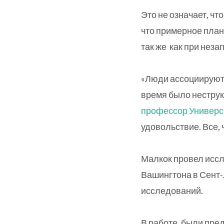
Это не означает, ч
что примерное план
так же как при нез
«Люди ассоциируют 
время было неструк
профессор Универс
удовольствие. Все, 
Малкок провел иссл
Вашингтона в Сент-
исследований.
В работе, были пре