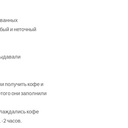
ованных
убый и неточный
выдавали
и получить кофе и
этого они заполнили
аслаждались кофе
 -2 часов.