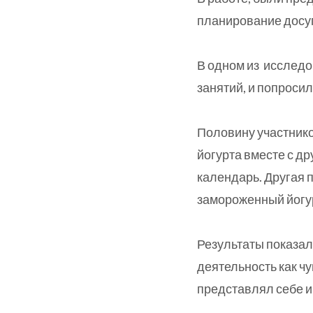
планирование досуг
В одном из исследо
занятий, и попросил
Половину участнико
йогурта вместе с др
календарь. Другая 
замороженный йогур
Результаты показал
деятельность как чу
представлял себе 