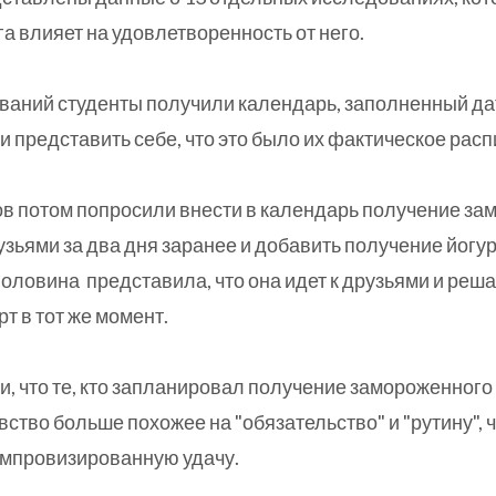
а влияет на удовлетворенность от него.
ваний студенты получили календарь, заполненный д
и представить себе, что это было их фактическое рас
в потом попросили внести в календарь получение за
узьями за два дня заранее и добавить получение йогур
половина представила, что она идет к друзьями и реш
т в тот же момент.
и, что те, кто запланировал получение замороженного
вство больше похожее на "обязательство" и "рутину", ч
импровизированную удачу.