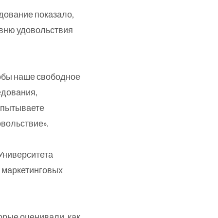
едование показало,
овню удовольствия
тобы наше свободное
едования,
испытываете
овольствие».
 Университета
е маркетинговых
орые оценивали, как