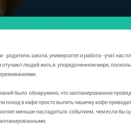
и - родители, школа, университет и работа - учат нас 
я отучают людей жить в упорядоченном мире, поскольк
ереживаниями.
ований было обнаружено, что запланированное провед
и поход в кафе просто выпить чашечку кофе приводи
воляет меньше насладиться событием , чем если бы од
запланированными.