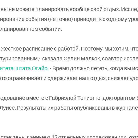
то вы не можете планировать вообще свой отдых. Иссл
ирование события (не точно) приводит к сходному ур
апланированном событии.
жесткое расписание с работой. Поэтому мы хотим, ч
турированным,- сказала Селин Малкок, соавтор иссл
итета штата Огайо
. - Время должно лететь, когда вы 
что ограничивает и сдерживает наш отдых, снижает уд
едование вместе с Габриэлой Тониэтто, докторантом
Луисе. Результаты их работы опубликованы в журнал
дставлены данные о 13 отдельных исследованиях, кот