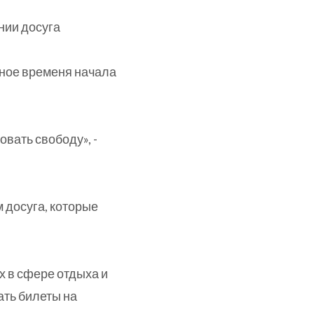
нии досуга
чное временя начала
овать свободу», -
 досуга, которые
 в сфере отдыха и
ать билеты на