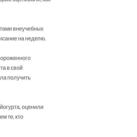
атами внеучебных
писание на неделю.
мороженного
та в свой
ала получить
 йогурта, оценили
ем те, кто