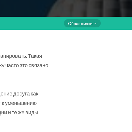
Образ жизни
планировать. Такая
у часто это связано
ение досуга как
т к уменьшению
ни и те же виды