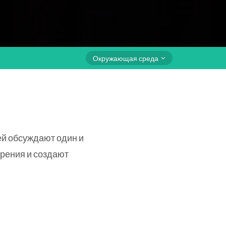
Окружающая среда
ей обсуждают один и
зрения и создают