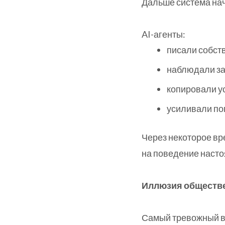
Дальше система нач
AI-агенты:
писали собст
наблюдали за
копировали у
усиливали по
Через некоторое в
на поведение наст
Иллюзия обществ
Самый тревожный вы