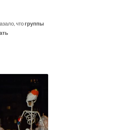
казало, что
группы
ать