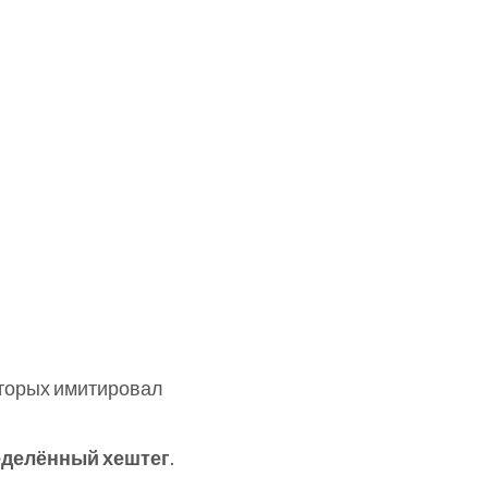
которых имитировал
еделённый хештег
.