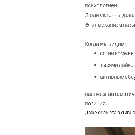
психологией.
Люди склонны довер
Этот механизм назы
Когда мы видим:
сотни коммен
тысячи лайко
активные обс
наш мозг автоматич
позиция».
Даже если эта активн