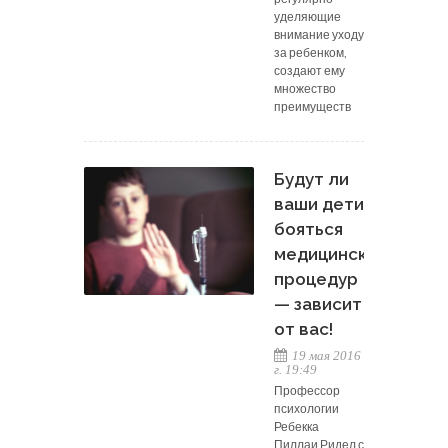
уделяющие
внимание уходу
за ребенком,
создают ему
множество
преимуществ
Будут ли
ваши дети
бояться
медицинских
процедур
— зависит
от вас!
19 мая 2016
г. 19:49
Профессор
психологии
Ребекка
Пиллаи Ридел с