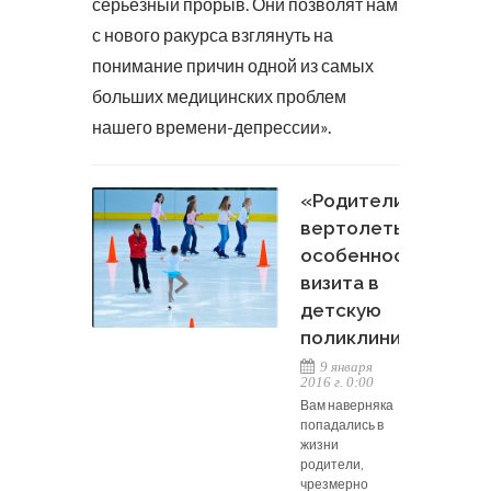
серьезный прорыв. Они позволят нам
с нового ракурса взглянуть на
понимание причин одной из самых
больших медицинских проблем
нашего времени-депрессии».
«Родители-
вертолеты»:
особенности
визита в
детскую
поликлинику
9 января
2016 г. 0:00
Вам наверняка
попадались в
жизни
родители,
чрезмерно