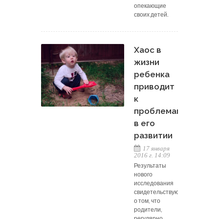
опекающие
своих детей.
Хаос в
жизни
ребенка
приводит
к
проблемам
в его
развитии
17 января
2016 г. 14:09
Результаты
нового
исследования
свидетельствуют
о том, что
родители,
регулярно