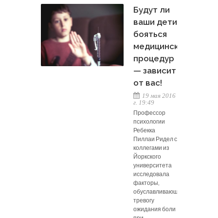
Будут ли
ваши дети
бояться
медицинских
процедур
— зависит
от вас!
19 мая 2016
г. 19:49
Профессор
психологии
Ребекка
Пиллаи Ридел с
коллегами из
Йоркского
университета
исследовала
факторы,
обуславливающие
тревогу
ожидания боли
при