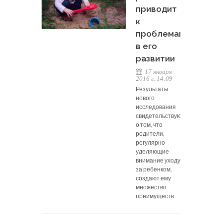
приводит
к
проблемам
в его
развитии
17 января
2016 г. 14:09
Результаты
нового
исследования
свидетельствуют
о том, что
родители,
регулярно
уделяющие
внимание уходу
за ребенком,
создают ему
множество
преимуществ