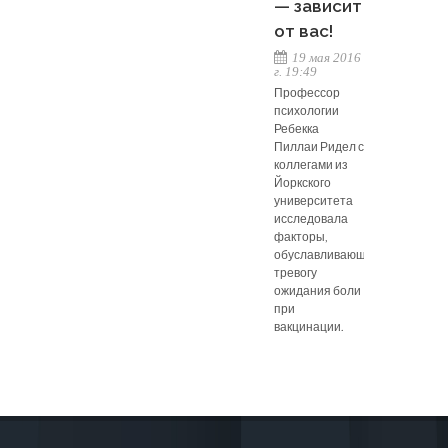
— зависит
от вас!
19 мая 2016
г. 19:49
Профессор
психологии
Ребекка
Пиллаи Ридел с
коллегами из
Йоркского
университета
исследовала
факторы,
обуславливающие
тревогу
ожидания боли
при
вакцинации.