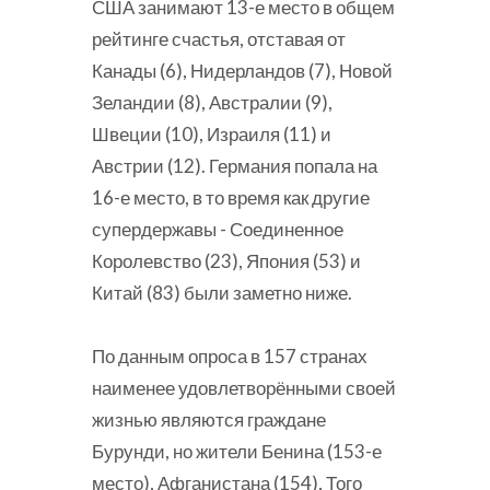
США занимают 13-е место в общем
рейтинге счастья, отставая от
Канады (6), Нидерландов (7), Новой
Зеландии (8), Австралии (9),
Швеции (10), Израиля (11) и
Австрии (12). Германия попала на
16-е место, в то время как другие
супердержавы - Соединенное
Королевство (23), Япония (53) и
Китай (83) были заметно ниже.
По данным опроса в 157 странах
наименее удовлетворёнными своей
жизнью являются граждане
Бурунди, но жители Бенина (153-е
место), Афганистана (154), Того