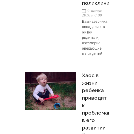
поликлинику
9 января
2016 г. 0:00
Вам наверняка
попадались в
жизни
родители,
чрезмерно
опекающие
своих детей.
Хаос в
жизни
ребенка
приводит
к
проблемам
в его
развитии