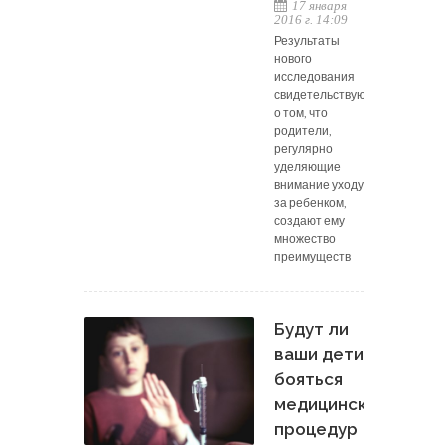
17 января
2016 г. 14:09
Результаты
нового
исследования
свидетельствуют
о том, что
родители,
регулярно
уделяющие
внимание уходу
за ребенком,
создают ему
множество
преимуществ
Будут ли
ваши дети
бояться
медицинских
процедур